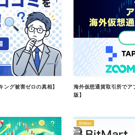
ッキング被害ゼロの真相】
海外仮想通貨取引所でアプ
版】
BitMart