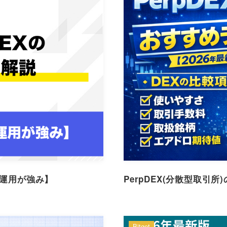
lt運用が強み】
PerpDEX(分散型取引
Bitget