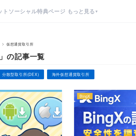
ット
ソーシャル
特典ページ
もっと見る
▼
仮想通貨取引所
」の記事一覧
分散型取引所(DEX)
海外仮想通貨取引所
BingX