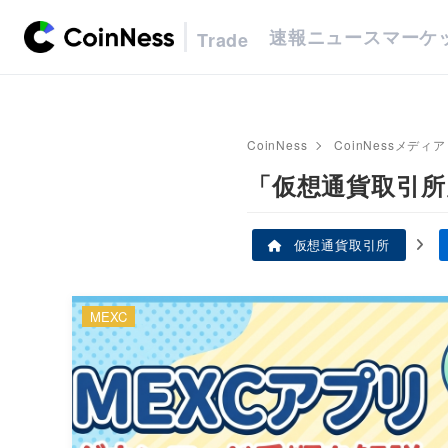
速報
ニュース
マーケ
Trade
CoinNess
CoinNessメディア
「仮想通貨取引所
仮想通貨取引所
MEXC