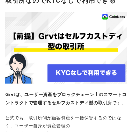
取引所なのでKYCなしで利用できる
づける
Grvtに登録した後にやっておくべきこと
二段階認証の設定を行う
Metamaskのシードフレーズをオフラインで保存
しておく
取引を行いエアドロップに向けてポイントを貯め
る
Grvtに登録してトレードするメリット・デメリット
一覧
Grvtで口座開設して実際にトレードしている人の声
Grvtに登録する際によくある質問
GRVTの取引手数料はいくらですか？
Grvtは、ユーザー資産をブロックチェーン上のスマートコ
GRVTの出金手数料はいくらですか？
ントラクトで管理するセルフカストディ型の取引所
です。
GrvtはAPIの提供をしていますか？
まとめ：Grvtに登録してKYCなしの新たな取引所を
公式でも、取引所側が顧客資産を一括保管するのではな
体験しよう！
く、ユーザー自身が資産管理の