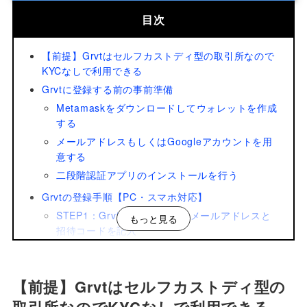
目次
【前提】Grvtはセルフカストディ型の取引所なので
KYCなしで利用できる
Grvtに登録する前の事前準備
Metamaskをダウンロードしてウォレットを作成
する
メールアドレスもしくはGoogleアカウントを用
意する
二段階認証アプリのインストールを行う
Grvtの登録手順【PC・スマホ対応】
STEP1：Grvtの登録ページでメールアドレスと
もっと見る
招待コードを記入
STEP2：アカウントのパスワードを入力する
STEP3：Grvtに登録したアカウントでログイン
【前提】Grvtはセルフカストディ型の
する
STEP4：セキュアキーを設定しMetamaskを紐