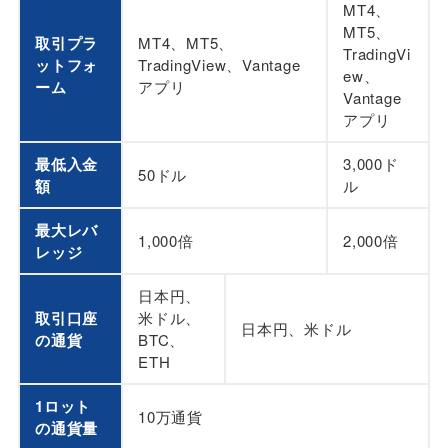
MT4、
MT5、
取引プラ
MT4、MT5、
TradingVi
ットフォ
TradingView、Vantage
ew、
ーム
アプリ
Vantage
アプリ
最低入金
3,000ド
50ドル
額
ル
最大レバ
1,000倍
2,000倍
レッジ
日本円、
取引口座
米ドル、
日本円、米ドル
の通貨
BTC、
ETH
1ロット
10万通貨
の通貨量