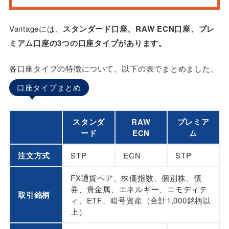
Vantageの口座タイプに関するよくある質問
口座タイプは変更できる？
Vantageには、
スタンダード口座、RAW ECN口座、プレ
いくらから取引できる？
ミアム口座の3つの口座タイプがあります。
プレミアム口座で取引ができない原因と対処法
は？
各口座タイプの特徴について、以下の表でまとめました。
Vantageの口座タイプのまとめ
口座タイプまとめ
スタンダ
RAW
プレミア
ード
ECN
ム
注文方式
STP
ECN
STP
FX通貨ペア、株価指数、個別株、債
券、貴金属、エネルギー、コモディテ
取引銘柄
ィ、ETF、暗号資産（合計1,000銘柄以
上）