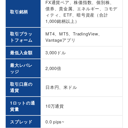
FX通貨ペア、株価指数、個別株、
債券、貴金属、エネルギー、コモデ
取引銘柄
ィティ、ETF、暗号資産（合計
1,000銘柄以上）
取引プラッ
MT4、MT5、TradingView、
トフォーム
Vantageアプリ
最低入金額
3,000ドル
最大レバレ
2,000倍
ッジ
取引口座の
日本円、米ドル
通貨
1ロットの通
10万通貨
貨量
スプレッド
0.0 pips~