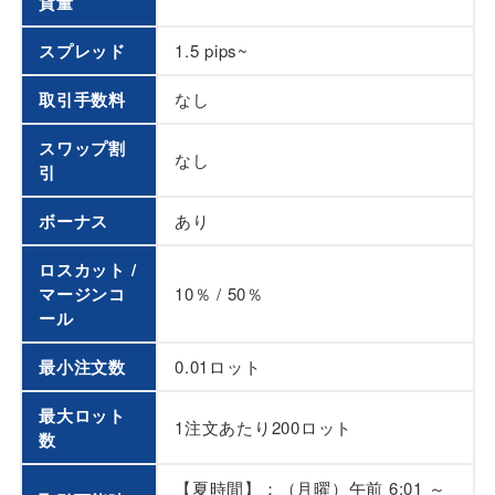
貨量
スプレッド
1.5 pips~
取引手数料
なし
スワップ割
なし
引
ボーナス
あり
ロスカット /
マージンコ
10％ / 50％
ール
最小注文数
0.01ロット
最大ロット
1注文あたり200ロット
数
【夏時間】：（月曜）午前 6:01 ～