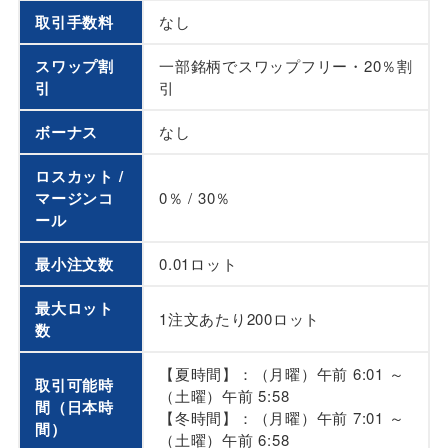
取引手数料
なし
スワップ割
一部銘柄でスワップフリー・20％割
引
引
ボーナス
なし
ロスカット /
マージンコ
0％ / 30％
ール
最小注文数
0.01ロット
最大ロット
1注文あたり200ロット
数
【夏時間】：（月曜）午前 6:01 ～
取引可能時
（土曜）午前 5:58
間（日本時
【冬時間】：（月曜）午前 7:01 ～
間）
（土曜）午前 6:58