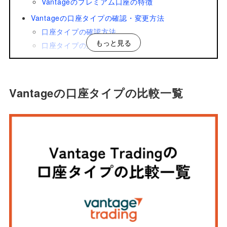
Vantageのプレミアム口座の特徴
Vantageの口座タイプの確認・変更方法
口座タイプの確認方法
もっと見る
口座タイプの変更方法
Vantageでの口座タイプ選びの注意点
口座タイプごとにロスカット水準が異なる
口座タイプごとに最低入金額が異なる
Vantageの口座タイプの比較一覧
口座タイプごとに最大レバレッジが異なる
RAW ECN口座は1ロットあたり往復900円の手数
料がかかる
プレミアム口座はデモ口座を利用できない
プレミアム口座はボーナスが活用できない
Vantageの各口座タイプにおすすめのトレーダー
スタンダード口座はFX初心者におすすめ
RAW ECN口座はFX中級者におすすめ
プレミアム口座はFX上級者におすすめ