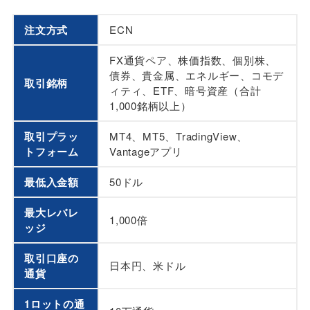
注文方式
ECN
FX通貨ペア、株価指数、個別株、
債券、貴金属、エネルギー、コモデ
取引銘柄
ィティ、ETF、暗号資産（合計
1,000銘柄以上）
取引プラッ
MT4、MT5、TradingView、
トフォーム
Vantageアプリ
最低入金額
50ドル
最大レバレ
1,000倍
ッジ
取引口座の
日本円、米ドル
通貨
1ロットの通