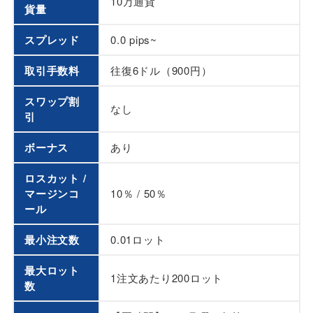
10万通貨
貨量
スプレッド
0.0 pips~
取引手数料
往復6ドル（900円）
スワップ割
なし
引
ボーナス
あり
ロスカット /
マージンコ
10％ / 50％
ール
最小注文数
0.01ロット
最大ロット
1注文あたり200ロット
数