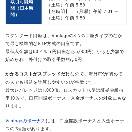
取引可能時
（土曜）午前 5:58
間（日本時
【冬時間】：（月曜）午前 7:01 ～
間）
（土曜）午前 6:58
スタンダード口座は、Vantageの3つの口座タイプのなか
で最も標準的なSTP方式の口座です。
最低入金額は50ドル（円口座なら5,000円）からと少額で
始められ、外付けの取引手数料は0円。
かかるコストがスプレッドだけ
なので、海外FXが初めて
の人でも損益を計算しやすいのが特徴です。
最大レバレッジは1,000倍、ロスカット水準は証拠金維持
率10％で、口座開設ボーナス・入金ボーナスの対象にもな
ります。
Vantageのボーナス
には、口座開設ボーナスと入金ボーナ
スの2種類があります。