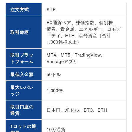
注文方式
STP
FX通貨ペア、株価指数、個別株、
債券、貴金属、エネルギー、コモデ
取引銘柄
ィティ、ETF、暗号資産（合計
1,000銘柄以上）
取引プラッ
MT4、MT5、TradingView、
トフォーム
Vantageアプリ
最低入金額
50ドル
最大レバレ
1,000倍
ッジ
取引口座の
日本円、米ドル、BTC、ETH
通貨
1ロットの通
10万通貨