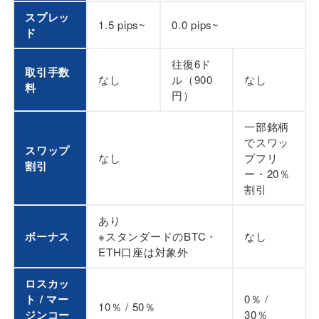
スプレッ
1.5 pips~
0.0 pips~
ド
往復6ド
取引手数
なし
ル（900
なし
料
円）
一部銘柄
でスワッ
スワップ
なし
プフリ
割引
ー・20％
割引
あり
ボーナス
※スタンダードのBTC・
なし
ETH口座は対象外
ロスカッ
ト / マー
0％ /
10％ / 50％
ジンコー
30％