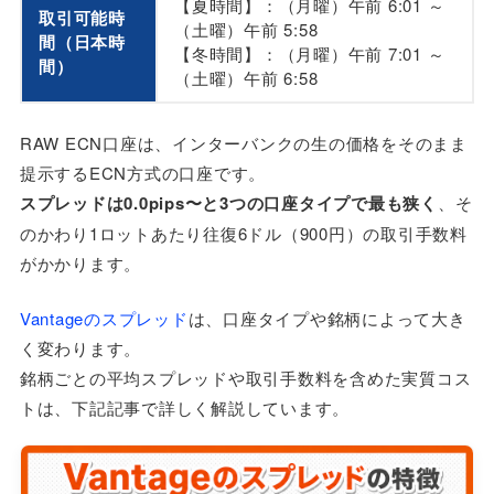
【夏時間】：（月曜）午前 6:01 ～
取引可能時
（土曜）午前 5:58
間（日本時
【冬時間】：（月曜）午前 7:01 ～
間）
（土曜）午前 6:58
RAW ECN口座は、インターバンクの生の価格をそのまま
提示するECN方式の口座です。
スプレッドは0.0pips〜と3つの口座タイプで最も狭く
、そ
のかわり1ロットあたり往復6ドル（900円）の取引手数料
がかかります。
Vantageのスプレッド
は、口座タイプや銘柄によって大き
く変わります。
銘柄ごとの平均スプレッドや取引手数料を含めた実質コス
トは、下記記事で詳しく解説しています。