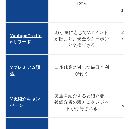
120%
3回
取引量に応じてVポイント
20
VantageTradin
が貯まり、現金やクーポン
※現
gリワード
と交換できる
Vプレミアム預
口座残高に対して毎日金利
金
が付く
友達を紹介すると紹介者・
V友紹介キャン
被紹介者の双方にクレジッ
ペーン
※
トが付与される