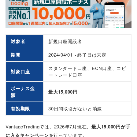
対象者
新規口座開設者
期間
2024/04/01～終了日は未定
スタンダード口座、ECN口座、コピ
対象口座
ートレード口座
ボーナス金
最大15,000円
額
有効期限
30日間取引がないと消滅
VantageTradingでは、2026年7月現在、
最大15,000円が手
に入るキャンペーン
を行っています。