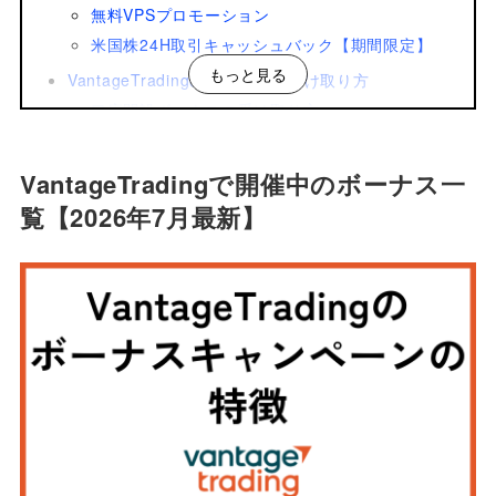
無料VPSプロモーション
米国株24H取引キャッシュバック【期間限定】
もっと見る
VantageTradingのボーナスの受け取り方
口座開設ボーナスの受け取り方
入金ボーナスの受け取り方
VantageTradingリワードの受け取り方
VantageTradingで開催中のボーナス一
VantageTradingのボーナスの使い方
覧【2026年7月最新】
VantageTradingのボーナスが反映されない原因と解
決法
過去に口座開設をしたことがある
本人確認(KYC)が完了していない
追加口座を開設した
VantageTradingでボーナスを獲得するときの注意点
プレミアム口座はボーナスの対象外
ボーナス自体は出金できない
ボーナスごとに出金条件がある