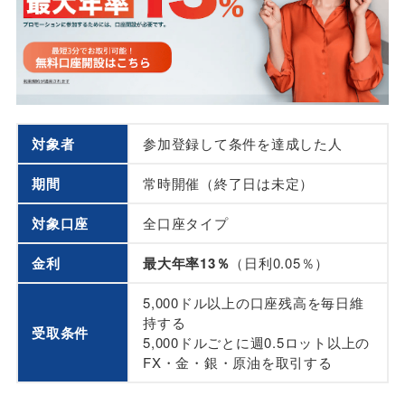
対象者
参加登録して条件を達成した人
期間
常時開催（終了日は未定）
対象口座
全口座タイプ
金利
最大年率13％
（日利0.05％）
5,000ドル以上の口座残高を毎日維
持する
受取条件
5,000ドルごとに週0.5ロット以上の
FX・金・銀・原油を取引する