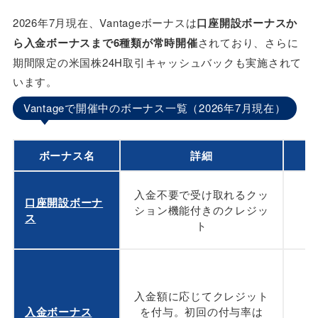
2026年7月現在、Vantageボーナスは
口座開設ボーナスか
ら入金ボーナスまで6種類が常時開催
されており、さらに
期間限定の米国株24H取引キャッシュバックも実施されて
います。
Vantageで開催中のボーナス一覧（2026年7月現在）
ボーナス名
詳細
入金不要で受け取れるクッ
口座開設ボーナ
ション機能付きのクレジッ
ス
ト
初
入金額に応じてクレジット
入金ボーナス
を付与。初回の付与率は
2