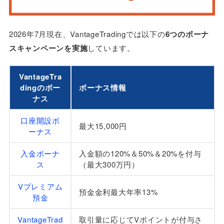
VantageTradingのボーナスに関する質問
ボーナスのみでトレードできる？
入金ボーナスは何回もらえる？
2026年7月現在、VantageTradingでは以下の
6つのボーナ
利益を出金したらボーナスはどうなる？
スキャンペーンを実施
しています。
VantageTradingのボーナスを活用してお得に取引し
よう
VantageTra
dingのボー
ボーナス情報
ナス
口座開設ボ
最大15,000円
ーナス
入金ボーナ
入金額の120%＆50%＆20%を付与
ス
（最大300万円）
Vプレミアム
預金金利最大年率13%
預金
VantageTrad
取引量に応じてVポイントが付与さ