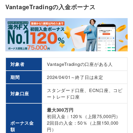
VantageTradingの入金ボーナス
対象者
VantageTradingの口座がある人
期間
2024/04/01～終了日は未定
スタンダード口座、ECN口座、コピ
対象口座
ートレード口座
最大300万円
初回入金：120％（上限75,000円）
ボーナス金
2回目の入金：50％（上限150,000
額
円）