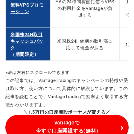
EAの24時間稼働に使うVPS
月
無料VPSプロモ
の利用料金をVantageが負
ーション
担する
10
米国株24H取引
キャッシュバッ
米国株24H銘柄の取引高に
1
ク
応じて現金が戻る
（期間限定）
※表は左右にスクロールできます
この記事では、VantageTradingのキャンペーンの特徴や受
け取り方、使い方について具体的に解説しています。この
記事を読むことで、VantageTradingで効率よく取引する方
法がわかりますよ。
＼1.5万円の口座開設ボーナスが貰える／
vantageで
今すぐ口座開設する(無料)