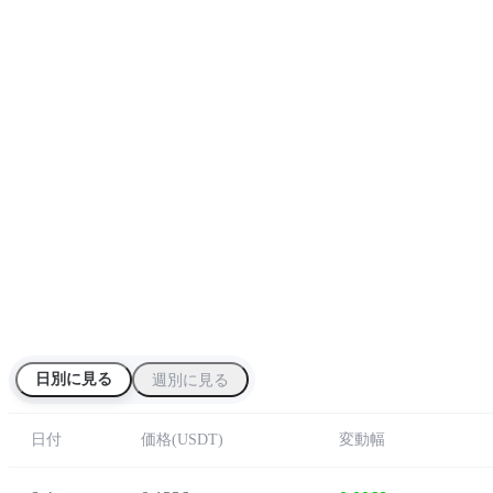
日別に見る
週別に見る
日付
価格
(
USDT
)
変動幅