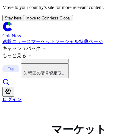
Move to your country’s site for more relevant content.
Stay here
Move to CoinNess Global
1
.
米ルミス上院議員、CLARITY法案巡り民主党をけん制
CoinNess
速報
ニュース
マーケット
ソーシャル
特典ページ
キャッシュバック
2
.
イラン・オマーン、ホルムズ海峡協定草案で合意
もっと見る
3
.
韓国の暗号資産取引高、6年ぶり低水準
Top
4
.
米上院議員、8月休会前のクラリティ法案採決に自信
ログイン
5
.
米共和党上院議員、クラリティ法成立を要求
マーケット