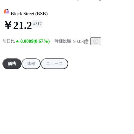
Block Street
(
BSB
)
￥21.2
#
317
0.0009(0.67%)
50.03億
前日比
時価総額
価格
速報
ニュース