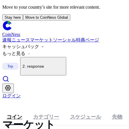
Move to your country’s site for more relevant content.
Stay here
Move to CoinNess Global
CoinNess
速報
ニュース
マーケット
ソーシャル
特典ページ
キャッシュバック
1
.
米上院、クラリティ法の採決を9月に延期
もっと見る
2
.
response
Top
3
.
アアップビット、KMNOを上場
ログイン
4
.
アップビット、BSBをKRW・BTC・USDT建て上場
コイン
カテゴリー
スケジュール
先物
マーケット
5
.
韓国・ビッサム、BSBを上場