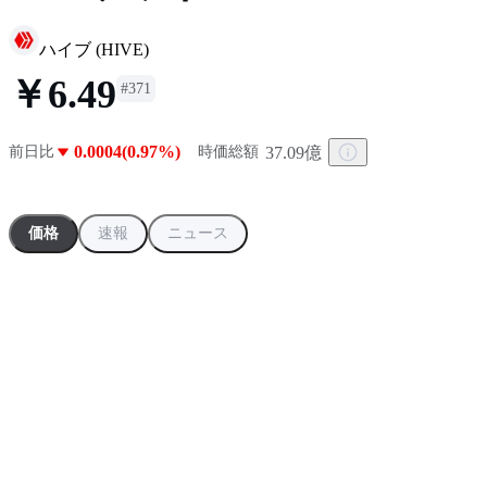
ハイブ
(
HIVE
)
￥6.49
#
371
0.0004(0.97%)
37.09億
前日比
時価総額
価格
速報
ニュース