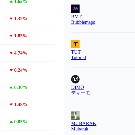
1.62%
BMT
1.35%
Bubblemaps
1.83%
TUT
4.74%
Tutorial
0.24%
0.30%
DIMO
ディーモ
1.48%
0.83%
MUBARAK
Mubarak