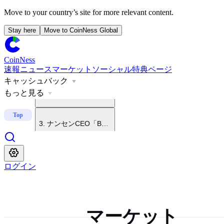
Move to your country’s site for more relevant content.
Stay here
Move to CoinNess Global
1
.
米上院、クラリティ法審議へ手続き着手
CoinNess
速報
ニュース
マーケット
ソーシャル
特典ページ
キャッシュバック
2
.
グレースケール、クラリティ法年内成立は困難と分析
もっと見る
3
.
ナンセンCEO「BTCは二度と6万ドル割れしない」
Top
4
.
CoinNessのニュース配信時間
ログイン
5
.
ロビンフッドのロビンフッド・チェーン、伝統金融から
マーケット