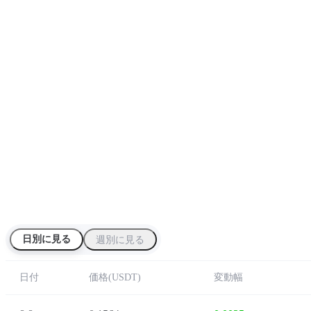
日別に見る
週別に見る
日付
価格
(
USDT
)
変動幅