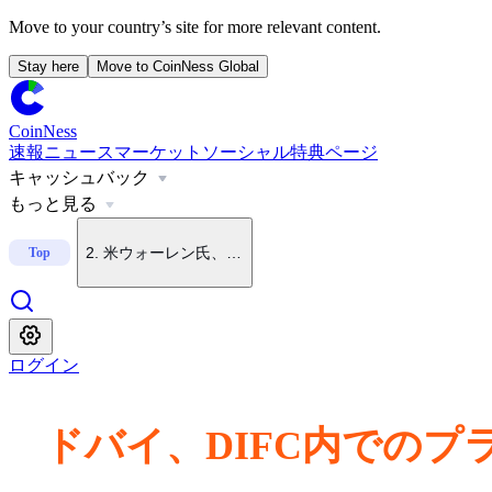
Move to your country’s site for more relevant content.
Stay here
Move to CoinNess Global
CoinNess
速報
ニュース
マーケット
ソーシャル
特典ページ
キャッシュバック
1
.
米FRB議長、9月利上げの可能性示唆
もっと見る
2
.
米ウォーレン氏、暗号資産法案には賛成もクラリティ法
Top
3
.
米CLARITY法案、米上院の8月6日議事日程から除外
ログイン
4
.
BTC、10月末に4.4万ドル下落も
ドバイ、DIFC内での
5
.
XRP現物ETF、7月以来初の純流出