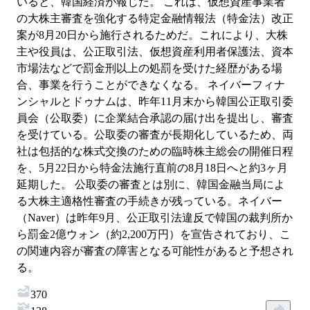
いると、韓国経済が報じた。 これは、仮想資産事業者
の大株主審査を強化する特定金融情報法（特金法）改正
案が8月20日から施行されるためだ。これにより、大株
主や役員は、公正取引法、仮想資産利用者保護法、資本
市場法などで罰金刑以上の処罰を受けた経歴がある場
合、事業を行うことができなくなる。 ネイバーフィナ
ンシャルとドゥナムは、昨年11月末から韓国公正取引委
員会（公取委）に企業結合承認の届け出を提出し、審査
を受けている。公取委の審査が長期化しているため、両
社は包括的な株式交換のための臨時株主総会の開催日程
を、5月22日から特金法施行直前の8月18日へと約3ヶ月
延期した。 公取委の審査とは別に、韓国金融当局によ
る大株主適格性審査の手続きが残っている。ネイバー
（Naver）は昨年9月、公正取引法違反で韓国の裁判所か
ら罰金2億ウォン（約2,200万円）を宣告されており、こ
の関連内容が審査の障害となる可能性があると予想され
る。
370