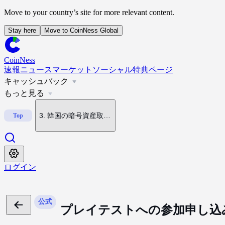
Move to your country’s site for more relevant content.
Stay here
Move to CoinNess Global
1
.
米ルミス上院議員、CLARITY法案巡り民主党をけん制
CoinNess
速報
ニュース
マーケット
ソーシャル
特典ページ
キャッシュバック
2
.
イラン・オマーン、ホルムズ海峡協定草案で合意
もっと見る
3
.
韓国の暗号資産取引高、6年ぶり低水準
Top
4
.
米共和党上院議員、クラリティ法成立を要求
ログイン
5
.
米上院議員、8月休会前のクラリティ法案採決に自信
公式
プレイテストへの参加申し込