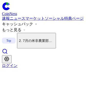
CoinNess
速報
ニュース
マーケット
ソーシャル
特典ページ
キャッシュバック
1
.
トランプ「中国の暗号資産支配望まず」
もっと見る
2
.
7月の米非農業部門雇用者数、2万3,000人減
Top
3
.
アドバンスドフロント形式
ログイン
4
.
韓国3取引所、SNXを上場廃止検討対象に指定
5
.
米上院、クラリティ法の採決を9月に延期