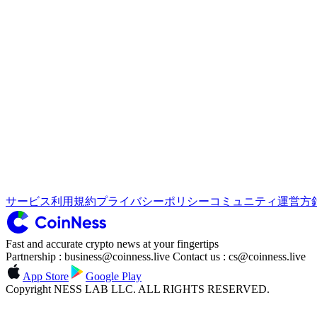
サービス利用規約
プライバシーポリシー
コミュニティ運営方
Fast and accurate crypto news at your fingertips
Partnership : business@coinness.live Contact us : cs@coinness.live
App Store
Google Play
Copyright NESS LAB LLC. ALL RIGHTS RESERVED.