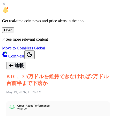
Get
real-time coin news
and
price alerts
in the app.
Open
See more relevant content
Move to CoinNess Global
CoinNess
速報
BTC、7.5万ドルを維持できなければ7万ドル
台前半まで下落か
May 19, 2026, 11:26 AM