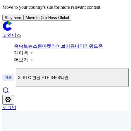
Move to your country’s site for more relevant content.
Stay here
Move to CoinNess Global
코인니스
1
.
업비트, CAP 원화 마켓 상장
홈
속보
뉴스룸
마켓
라이브
커뮤니티
리워드존
페이백
2
.
"美 연준 의장, 9월 금리인상 가능성 열어둬"
더보기
이슈
3
.
BTC 현물 ETF 3468억원 순유입
4
.
ETH 현물 ETF 863순유입
로그인
5
.
빗썸, UB 상장