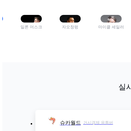
일론 머스크
자오창펑
마이클 세일러
실
슈카월드
거시경제 유튜버