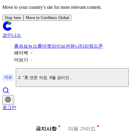
Move to your country’s site for more relevant content.
Stay here
Move to CoinNess Global
코인니스
홈
속보
뉴스룸
마켓
라이브
커뮤니티
리워드존
페이백
1
.
엘리자베스 워런 "암호화폐 법안엔 찬성하지만 클래리티법은
더보기
이슈
2
.
"美 연준 의장, 9월 금리인상 가능성 열어둬"
3
.
美 클래리티 법안, 미국 상원 일정에서 제외
로그인
4
.
미 상원 은행위원장 "클래리티법 표결, 8월 휴회 전까지 마무
공지사항
이용 가이드