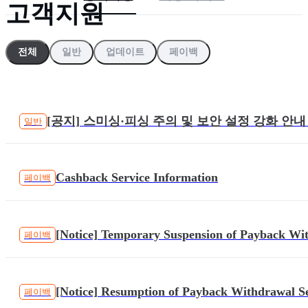
고객지원
5
.
백악관 전달 클래리티법, 트럼프 암호화폐 사업 지분 매각 
전체
일반
업데이트
페이백
[공지] 스미싱·피싱 주의 및 보안 설정 강화 안내 (1
일반
2025.12.04 09:11
Cashback Service Information
페이백
2026.05.26 03:00
[Notice] Temporary Suspension of Payback Wi
페이백
2026.06.17 09:28
[Notice] Resumption of Payback Withdrawal S
페이백