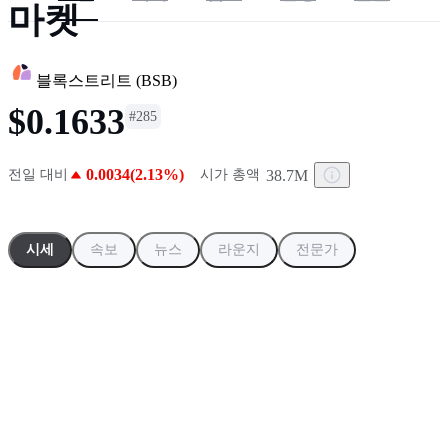
마켓
블록스트리트
(
BSB
)
$0.1633
#
285
0.0034(2.13%)
38.7M
전일 대비
시가 총액
시세
속보
뉴스
라운지
전문가