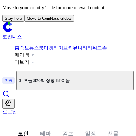
Move to your country’s site for more relevant content.
Stay here
Move to CoinNess Global
코인니스
1
.
美 상원, 클래리티법 표결 9월로 연기
홈
속보
뉴스룸
마켓
라이브
커뮤니티
리워드존
페이백
2
.
엘리자베스 워런 "암호화폐 법안엔 찬성하지만 클래리티법은
더보기
이슈
3
.
오늘 $20억 상당 BTC 옵션 만기
4
.
업비트, KMNO 상장
로그인
5
.
빗썸, BSB 상장
코인
테마
김프
일정
선물