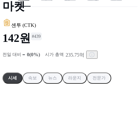
마켓
5
.
블룸버그 "클래리티법 윤리 조항, 트럼프에 수백만달러 절세 
셴투
(
CTK
)
142원
#
439
0(0%)
235.75억
전일 대비
시가 총액
시세
속보
뉴스
라운지
전문가