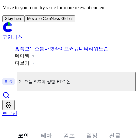
Move to your country’s site for more relevant content.
Stay here
Move to CoinNess Global
코인니스
홈
속보
뉴스룸
마켓
라이브
커뮤니티
리워드존
페이백
1
.
엘리자베스 워런 "암호화폐 법안엔 찬성하지만 클래리티법은
더보기
이슈
2
.
오늘 $20억 상당 BTC 옵션 만기
3
.
백악관 전달 클래리티법, 트럼프 암호화폐 사업 지분 매각 
로그인
4
.
"美 연준 의장, 9월 금리인상 가능성 열어둬"
코인
테마
김프
일정
선물