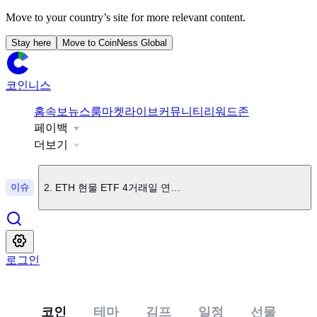
Move to your country’s site for more relevant content.
Stay here
Move to CoinNess Global
코인니스
홈
속보
뉴스룸
마켓
라이브
커뮤니티
리워드존
페이백
1
.
BTC 현물 ETF 5거래일 연속 순유입
더보기
이슈
2
.
ETH 현물 ETF 4거래일 연속 순유입
3
.
"BTC, 단기 보유자 평단가 회복 직전...'본전컷' 매도세 가능
로그인
4
.
브라질, 암호화폐 송금 규제 강화...1만 달러 초과 시 최대 2
코인
테마
김프
일정
선물