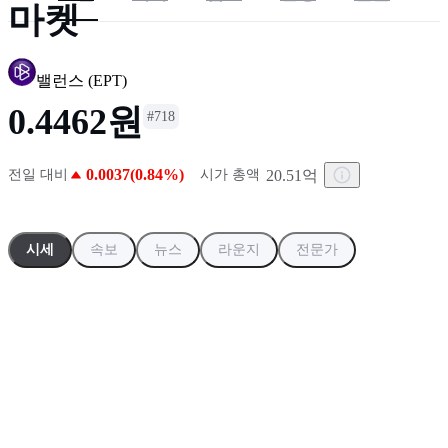
마켓
5
.
클린스파크, BTC 7개 추가...총 보유량 13,931 BTC
밸런스
(
EPT
)
0.4462원
#
718
0.0037(0.84%)
20.51억
전일 대비
시가 총액
시세
속보
뉴스
라운지
전문가