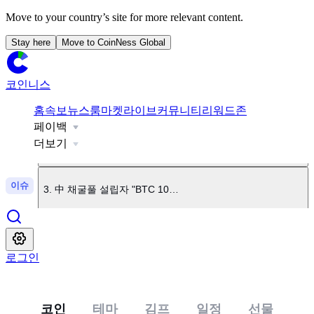
Move to your country’s site for more relevant content.
Stay here
Move to CoinNess Global
코인니스
1
.
"美 연준 의장, 9월 금리인상 가능성 열어둬"
홈
속보
뉴스룸
마켓
라이브
커뮤니티
리워드존
페이백
2
.
엘리자베스 워런 "암호화폐 법안엔 찬성하지만 클래리티법은
더보기
이슈
3
.
中 채굴풀 설립자 "BTC 10월 말 $4.4만 가능"
4
.
美 클래리티 법안, 미국 상원 일정에서 제외
로그인
5
.
업비트, CAP 원화 마켓 상장
코인
테마
김프
일정
선물