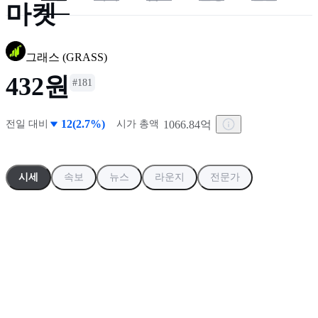
마켓
그래스
(
GRASS
)
432원
#
181
12(2.7%)
1066.84억
전일 대비
시가 총액
시세
속보
뉴스
라운지
전문가