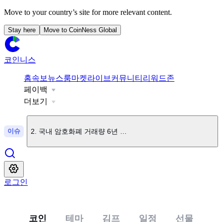
Move to your country’s site for more relevant content.
Stay here
Move to CoinNess Global
코인니스
홈
속보
뉴스룸
마켓
라이브
커뮤니티
리워드존
페이백
1
.
루미스 의원 "백악관, 클래리티 법안 윤리 조항 합의…무산 
더보기
이슈
2
.
국내 암호화폐 거래량 6년 만 최소 수준
3
.
빗썸, UB 상장
로그인
4
.
업비트, CAP 원화 마켓 상장
코인
테마
김프
일정
선물