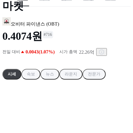
마켓
5
.
미 공화당 상원의원, 클래리티법 통과 촉구... "어떻게든 성
오비터 파이낸스
(
OBT
)
0.4074원
#
716
0.0043(1.07%)
22.26억
전일 대비
시가 총액
시세
속보
뉴스
라운지
전문가