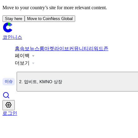
Move to your country’s site for more relevant content.
Stay here
Move to CoinNess Global
코인니스
홈
속보
뉴스룸
마켓
라이브
커뮤니티
리워드존
페이백
1
.
美 상원, 클래리티법 표결 9월로 연기
더보기
이슈
2
.
업비트, KMNO 상장
3
.
업비트, BSB 상장
로그인
4
.
업비트·코인원, BONK 상장 폐지