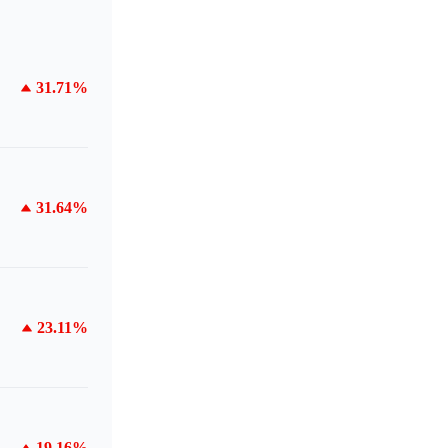
31.71%
31.64%
23.11%
19.16%