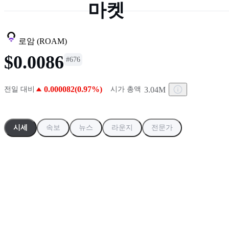
마켓
5
.
오늘 $20억 상당 BTC 옵션 만기
로암
(
ROAM
)
$0.0086
#
676
0.000082(0.97%)
3.04M
전일 대비
시가 총액
시세
속보
뉴스
라운지
전문가