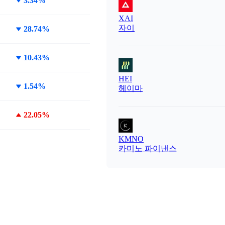
3.34%
XAI
자이
28.74%
10.43%
HEI
1.54%
헤이마
22.05%
KMNO
카미노 파이낸스