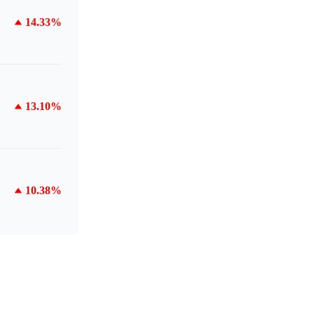
14.33%
13.10%
10.38%