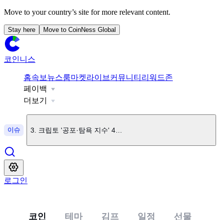
Move to your country’s site for more relevant content.
Stay here
Move to CoinNess Global
코인니스
1
.
클린스파크, BTC 7개 추가...총 보유량 13,931 BTC
홈
속보
뉴스룸
마켓
라이브
커뮤니티
리워드존
페이백
2
.
브라질, 암호화폐 송금 규제 강화...1만 달러 초과 시 최대 2
더보기
이슈
3
.
크립토 '공포·탐욕 지수' 40...중립 전환
4
.
트럼프미디어, 크립토닷컴 협력 암호화폐 프로젝트 중단
로그인
5
.
폴리마켓, 가격 조작 방지 위해 TWAP 결제 방식 도입
코인
테마
김프
일정
선물