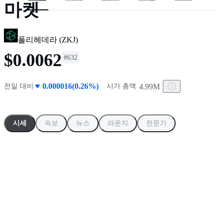
마켓
폴리헤데라
(
ZKJ
)
$0.0062
#
632
0.000016(0.26%)
4.99M
전일 대비
시가 총액
시세
속보
뉴스
라운지
전문가