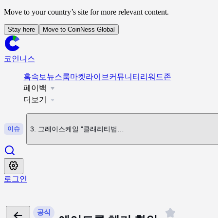
Move to your country’s site for more relevant content.
Stay here
Move to CoinNess Global
코인니스
1
.
비트코인 발목 잡는 1순위는 '거시 환경'… 응답 24.8%
홈
속보
뉴스룸
마켓
라이브
커뮤니티
리워드존
페이백
2
.
美 상원, 클래리티법 본회의 심의 위한 절차 착수...9월 표결
더보기
이슈
3
.
그레이스케일 "클래리티법 연내 통과 가능성 낮아... 美 투자
4
.
난센 창업자 "BTC, 다시는 $6만 아래로 내려가지 않을 것"
로그인
5
.
코인니스 뉴스 제공 시간 안내
공식