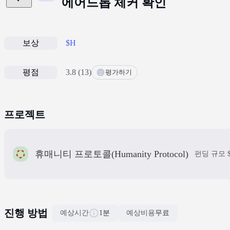
에어드롭 체커 확인
보상
$H
평점
3.8
(
13
)
평가하기
프로젝트
휴매니티 프로토콜(Humanity Protocol)
펀딩 규모
진행 방법
예상시간
1분
예상비용
무료