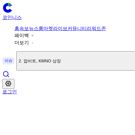
코인니스
홈
속보
뉴스룸
마켓
라이브
커뮤니티
리워드존
페이백
1
.
美 상원, 클래리티법 표결 9월로 연기
더보기
이슈
2
.
업비트, KMNO 상장
3
.
오늘 $20억 상당 BTC 옵션 만기
로그인
4
.
업비트, BSB 상장
5
.
빗썸, BSB 상장