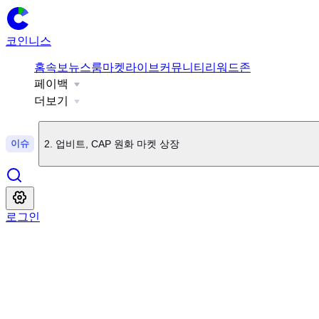
코인니스
홈
속보
뉴스룸
마켓
라이브
커뮤니티
리워드존
페이백
1
.
국내 암호화폐 거래량 6년 만 최소 수준
더보기
이슈
2
.
업비트, CAP 원화 마켓 상장
3
.
빗썸, UB 상장
로그인
4
.
BTC 현물 ETF 3468억원 순유입
5
.
ETH 현물 ETF 863순유입