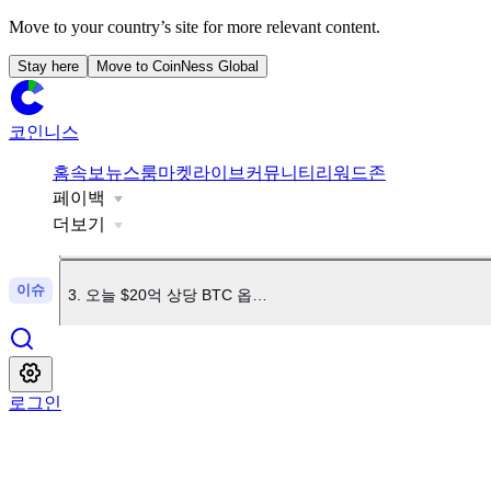
Move to your country’s site for more relevant content.
Stay here
Move to CoinNess Global
코인니스
1
.
美 상원, 클래리티법 표결 9월로 연기
홈
속보
뉴스룸
마켓
라이브
커뮤니티
리워드존
페이백
2
.
업비트, KMNO 상장
더보기
이슈
3
.
오늘 $20억 상당 BTC 옵션 만기
4
.
업비트, BSB 상장
로그인
5
.
빗썸, BSB 상장