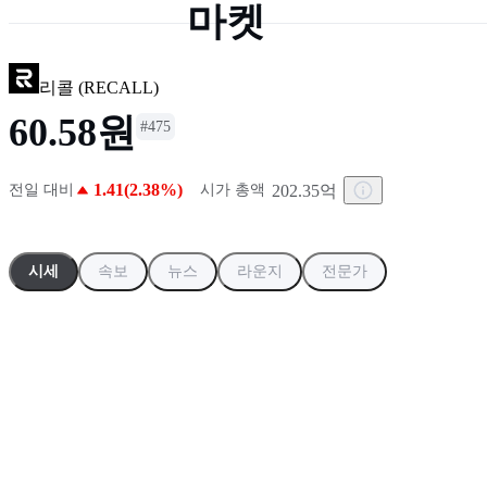
마켓
리콜
(
RECALL
)
60.58원
#
475
1.41(2.38%)
202.35억
전일 대비
시가 총액
시세
속보
뉴스
라운지
전문가