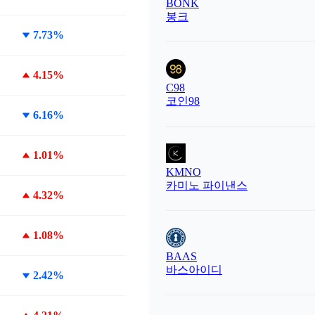
BONK
봉크
7.73%
4.15%
C98
코인98
6.16%
1.01%
KMNO
카미노 파이낸스
4.32%
1.08%
BAAS
바스아이디
2.42%