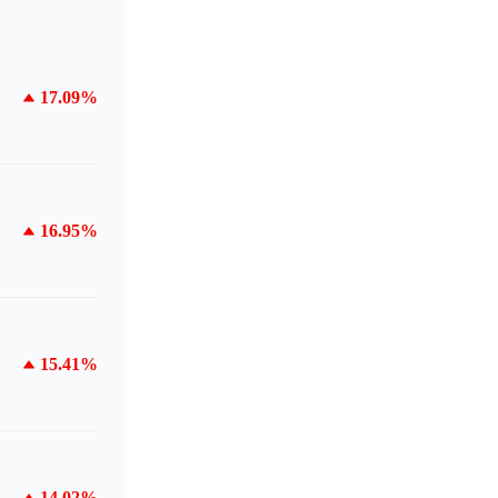
17.09%
16.95%
15.41%
14.02%