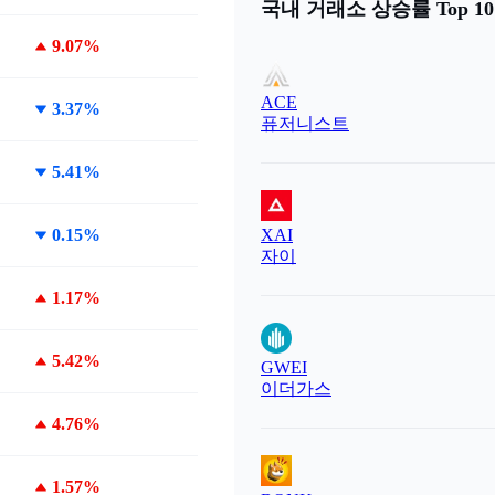
국내 거래소 상승률 Top 10
9.07%
ACE
3.37%
퓨저니스트
5.41%
0.15%
XAI
자이
1.17%
5.42%
GWEI
이더가스
4.76%
1.57%