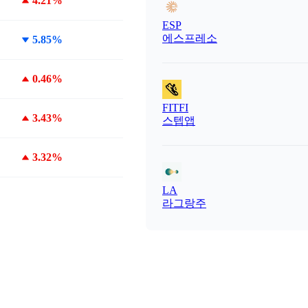
4.21%
ESP
에스프레소
5.85%
0.46%
FITFI
3.43%
스텝앱
3.32%
LA
라그랑주